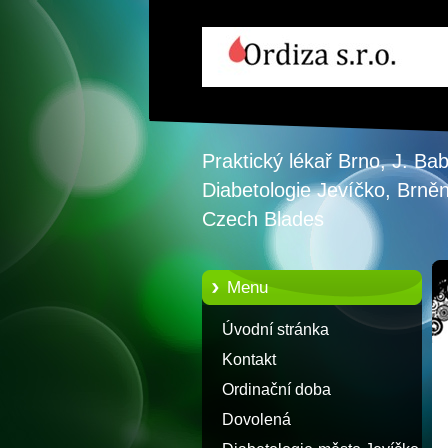
Praktický lékař Brno, J. B
Diabetologie Jevíčko, Brně
Czech Blades
Menu
Úvodní stránka
Kontakt
Ordinační doba
Dovolená