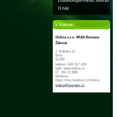
Diabetologie-město Jevíčko
O nás
Kontakt
Ordiza s.r.o. MUDr.Romana
Žáková
J. Babáka 11
Brno
61200
telefon: 549 257 438
web: www.ordiza.cz
IČ: 292 21 889
Medevio:
https://my.medevio.cz/ordiza
ordiza@s
eznam.cz