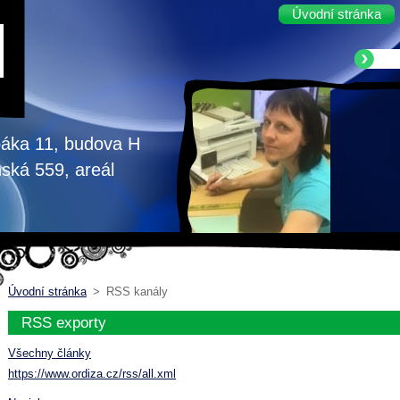
Úvodní stránka
abáka 11, budova H
nská 559, areál
Úvodní stránka
>
RSS kanály
RSS exporty
Všechny články
https://www.ordiza.cz/rss/all.xml