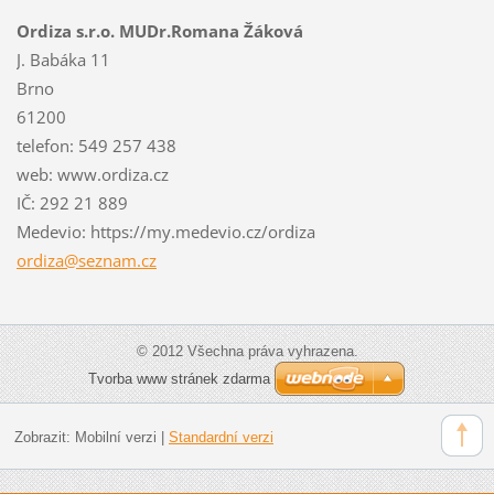
Ordiza s.r.o. MUDr.Romana Žáková
J. Babáka 11
Brno
61200
telefon: 549 257 438
web: www.ordiza.cz
IČ: 292 21 889
Medevio: https://my.medevio.cz/ordiza
ordiza@s
eznam.cz
© 2012 Všechna práva vyhrazena.
Tvorba www stránek zdarma
Zobrazit:
Mobilní verzi
|
Standardní verzi